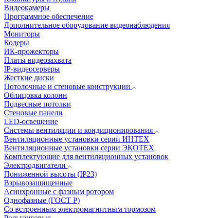
Видеокамеры
Программное обеспечение
Дополнительное оборудование видеонаблюдения
Мониторы
Кодеры
ИК-прожекторы
Платы видеозахвата
IP-видеосерверы
Жесткие диски
Потолочные и стеновые конструкции
Облицовка колонн
Подвесные потолки
Стеновые панели
LED-освещение
Системы вентиляции и кондиционирования
Вентиляционные установки серии ИНТЕХ
Вентиляционные установки серии ЭКОТЕХ
Комплектующие для вентиляционных установок
Электродвигатели
Пониженной высоты (IP23)
Взрывозащищенные
Асинхронные с фазным ротором
Однофазные (ГОСТ Р)
Со встроенным электромагнитным тормозом
Рольганговые