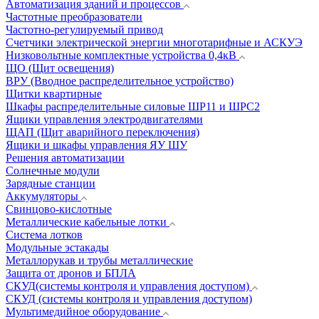
Автоматизация зданий и процессов
Частотные преобразователи
Частотно-регулируемый привод
Счетчики электрической энергии многотарифные и АСКУЭ
Низковольтные комплектные устройства 0,4кВ
ЩО (Щит освещения)
ВРУ (Вводное распределительное устройство)
Щитки квартирные
Шкафы распределительные силовые ШР11 и ШРС2
Ящики управления электродвигателями
ЩАП (Щит аварийного переключения)
Ящики и шкафы управления ЯУ ШУ
Решения автоматизации
Солнечные модули
Зарядные станции
Аккумуляторы
Свинцово-кислотные
Металлические кабельные лотки
Система лотков
Модульные эстакады
Металлорукав и трубы металлические
Защита от дронов и БПЛА
СКУД(системы контроля и управления доступом)
СКУД (системы контроля и управления доступом)
Мультимедийное оборудование