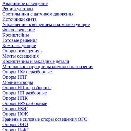
Аварийное освещение
Рециркуляторы
Светильники с датчиком движения
Источники света
Управление освещением и комплектующие
Фитоосвещение
Кронштейны
Готовые решения
Комплектующие
Опоры освещения
Мачты освещения
Кронштейны и закладные детали
Металлоконструкции различного назначения
Опоры НФ неразборные
Опоры НПГ
Молниеотводы
Опоры НП неразборные
Опоры НП разборные
Опоры НПК
Опоры НФ разборные
Опоры НФГ
Опоры НФК
Граненые силовые опоры освещения ОГС
Опоры ОНО
Опоры П-ФГ