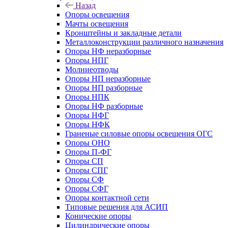
Назад
Опоры освещения
Мачты освещения
Кронштейны и закладные детали
Металлоконструкции различного назначения
Опоры НФ неразборные
Опоры НПГ
Молниеотводы
Опоры НП неразборные
Опоры НП разборные
Опоры НПК
Опоры НФ разборные
Опоры НФГ
Опоры НФК
Граненые силовые опоры освещения ОГС
Опоры ОНО
Опоры П-ФГ
Опоры СП
Опоры СПГ
Опоры СФ
Опоры СФГ
Опоры контактной сети
Типовые решения для АСИП
Конические опоры
Цилиндрические опоры