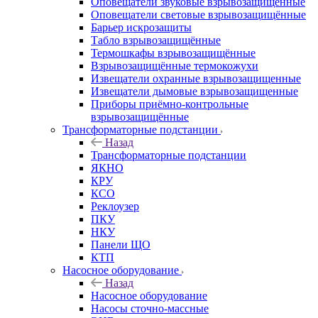
Оповещатели звуковые взрывозащищённые
Оповещатели световые взрывозащищённые
Барьер искрозащиты
Табло взрывозащищённые
Термошкафы взрывозащищённые
Взрывозащищённые термокожухи
Извещатели охранные взрывозащищенные
Извещатели дымовые взрывозащищенные
Приборы приёмно-контрольные
взрывозащищённые
Трансформаторные подстанции
Назад
Трансформаторные подстанции
ЯКНО
КРУ
КСО
Реклоузер
ПКУ
НКУ
Панели ЩО
КТП
Насосное оборудование
Назад
Насосное оборудование
Насосы сточно-массные