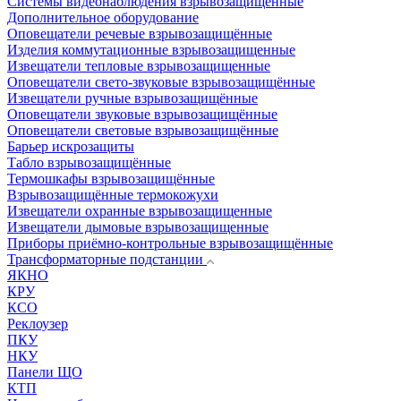
Системы видеонаблюдения взрывозащищенные
Дополнительное оборудование
Оповещатели речевые взрывозащищённые
Изделия коммутационные взрывозащищенные
Извещатели тепловые взрывозащищенные
Оповещатели свето-звуковые взрывозащищённые
Извещатели ручные взрывозащищённые
Оповещатели звуковые взрывозащищённые
Оповещатели световые взрывозащищённые
Барьер искрозащиты
Табло взрывозащищённые
Термошкафы взрывозащищённые
Взрывозащищённые термокожухи
Извещатели охранные взрывозащищенные
Извещатели дымовые взрывозащищенные
Приборы приёмно-контрольные взрывозащищённые
Трансформаторные подстанции
ЯКНО
КРУ
КСО
Реклоузер
ПКУ
НКУ
Панели ЩО
КТП