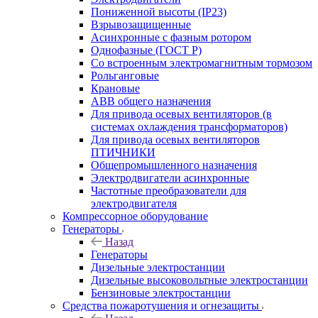
Пониженной высоты (IP23)
Взрывозащищенные
Асинхронные с фазным ротором
Однофазные (ГОСТ Р)
Со встроенным электромагнитным тормозом
Рольганговые
Крановые
АВВ общего назначения
Для привода осевых вентиляторов (в
системах охлаждения трансформаторов)
Для привода осевых вентиляторов
ПТИЧНИКИ
Общепромышленного назначения
Электродвигатели асинхронные
Частотные преобразователи для
электродвигателя
Компрессорное оборудование
Генераторы
Назад
Генераторы
Дизельные электростанции
Дизельные высоковольтные электростанции
Бензиновые электростанции
Средства пожаротушения и огнезащиты