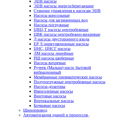
ЭЦВ насосы
ЭЦВ насосы энергосберегающие
Станции управления к насосам ЭЦВ
Насосы консольные
Насосы для загрязненных вод
Насосы погружные
ЦВЦ-Т насосы центробежные
ЦВК насосы центробежно-вихревые
Д насосы двустороннего входа
EP, S циркуляционные насосы
ЦНС, ЦНСГ насосы
ЛМ насосы линейные
РШ насосы шиберные
Насосы вихревые
Ручеек (Малыш) насос бытовой
вибрационный
Мембранные пневматические насосы
Полупогружные центробежные насосы
Насосы-дозаторы
Импеллерные насосы
Винтовые насосы
Вертикальные насосы
Бочковые насосы
Шинопровод
Автоматизация зданий и процессов