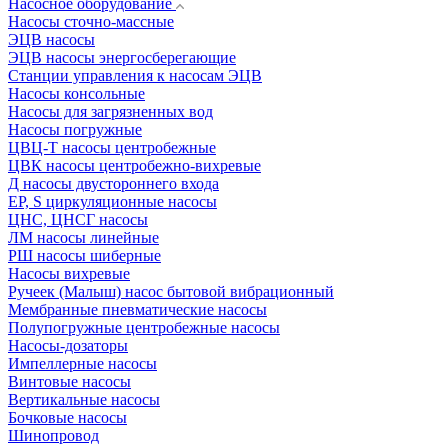
Насосное оборудование
Насосы сточно-массные
ЭЦВ насосы
ЭЦВ насосы энергосберегающие
Станции управления к насосам ЭЦВ
Насосы консольные
Насосы для загрязненных вод
Насосы погружные
ЦВЦ-Т насосы центробежные
ЦВК насосы центробежно-вихревые
Д насосы двустороннего входа
EP, S циркуляционные насосы
ЦНС, ЦНСГ насосы
ЛМ насосы линейные
РШ насосы шиберные
Насосы вихревые
Ручеек (Малыш) насос бытовой вибрационный
Мембранные пневматические насосы
Полупогружные центробежные насосы
Насосы-дозаторы
Импеллерные насосы
Винтовые насосы
Вертикальные насосы
Бочковые насосы
Шинопровод