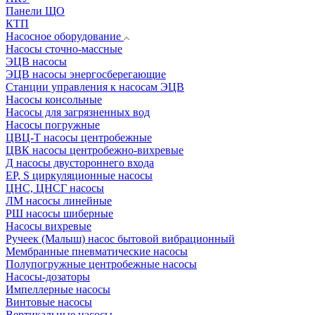
Панели ЩО
КТП
Насосное оборудование
Насосы сточно-массные
ЭЦВ насосы
ЭЦВ насосы энергосберегающие
Станции управления к насосам ЭЦВ
Насосы консольные
Насосы для загрязненных вод
Насосы погружные
ЦВЦ-Т насосы центробежные
ЦВК насосы центробежно-вихревые
Д насосы двустороннего входа
EP, S циркуляционные насосы
ЦНС, ЦНСГ насосы
ЛМ насосы линейные
РШ насосы шиберные
Насосы вихревые
Ручеек (Малыш) насос бытовой вибрационный
Мембранные пневматические насосы
Полупогружные центробежные насосы
Насосы-дозаторы
Импеллерные насосы
Винтовые насосы
Вертикальные насосы