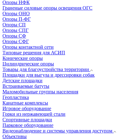
Опоры НФК
Граненые силовые опоры освещения ОГС
Опоры ОНО
Опоры П-ФГ
Опоры СП
Опоры СПГ
Опоры СФ
Опоры СФГ
Опоры контактной сети
Типовые решения для АСИП
Конические опоры
Цилиндрические опоры
Товары для благоустройства территории
Площадки для выгула и дрессировки собак
Детские площадки
Встраиваемые батуты
Маломобильные группы населения
Геопластика
Канатные комплексы
Игровое оборудование
Горки из нержавеющей стали
Спортивные площадки
Парковое оборудование
Видеонаблюдение и системы управления доступом
Объективы