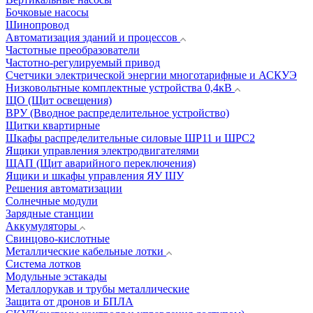
Бочковые насосы
Шинопровод
Автоматизация зданий и процессов
Частотные преобразователи
Частотно-регулируемый привод
Счетчики электрической энергии многотарифные и АСКУЭ
Низковольтные комплектные устройства 0,4кВ
ЩО (Щит освещения)
ВРУ (Вводное распределительное устройство)
Щитки квартирные
Шкафы распределительные силовые ШР11 и ШРС2
Ящики управления электродвигателями
ЩАП (Щит аварийного переключения)
Ящики и шкафы управления ЯУ ШУ
Решения автоматизации
Солнечные модули
Зарядные станции
Аккумуляторы
Свинцово-кислотные
Металлические кабельные лотки
Система лотков
Модульные эстакады
Металлорукав и трубы металлические
Защита от дронов и БПЛА