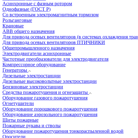
Асинхронные с фазным ротором
Однофазные (ГОСТ Р)
Со встроенным электромагнитным тормозом
Рольганговые
Крановые
АВВ общего назначения
Для привода осевых вентиляторов (в системах охлаждения тра
Для привода осевых вентиляторов ПТИЧНИКИ
Общепромышленного назначения
Электродвигатели асинхронные
Частотные преобразователи для электродвигателя
Компрессорное оборудование
Генераторы
Дизельные электростанции
Дизельные высоковольтные электростанции
Бензиновые электростанции
Средства пожаротушения и огнезащиты
Оборудование газового пожаротушения
Огнетушители
Оборудование порошкового пожаротушения
Оборудование аэрозольного пожаротушения
Щиты пожарные
Пожарные рукава и стволы
Оборудование пожаротушения тонкораспыленной водой
Оросители