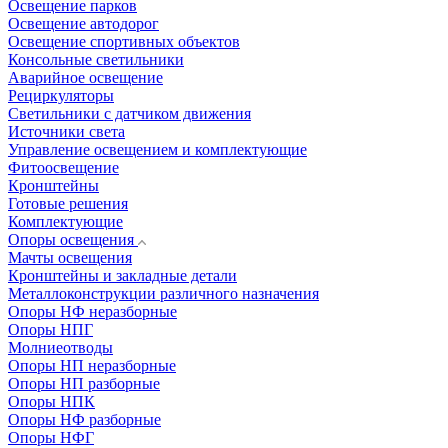
Освещение парков
Освещение автодорог
Освещение спортивных объектов
Консольные светильники
Аварийное освещение
Рециркуляторы
Светильники с датчиком движения
Источники света
Управление освещением и комплектующие
Фитоосвещение
Кронштейны
Готовые решения
Комплектующие
Опоры освещения
Мачты освещения
Кронштейны и закладные детали
Металлоконструкции различного назначения
Опоры НФ неразборные
Опоры НПГ
Молниеотводы
Опоры НП неразборные
Опоры НП разборные
Опоры НПК
Опоры НФ разборные
Опоры НФГ