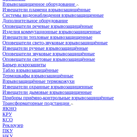
Взрывозащищенное оборудование
Извещатели пламени взрывозащищённые
Системы видеонаблюдения взрывозащищенные
Дополнительное оборудование
Оповещатели речевые взрывозащищённые
Изделия коммутационные взрывозащищенные
Извещатели тепловые взрывозащищенные
Оповещатели свето-звуковые взрывозащищённые
Извещатели ручные взрывозащищённые
Оповещатели звуковые взрывозащищённые
Оповещатели световые взрывозащищённые
Барьер искрозащиты
Табло взрывозащищённые
Термошкафы взрывозащищённые
Взрывозащищённые термокожухи
Извещатели охранные взрывозащищенные
Извещатели дымовые взрывозащищенные
Приборы приёмно-контрольные взрывозащищённые
Трансформаторные подстанции
ЯКНО
КРУ
КСО
Реклоузер
ПКУ
НКУ