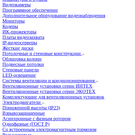
Видеокамеры
Программное обеспечение
Дополнительное оборудование видеонаблюдения
Мониторы
Кодеры
ИК-прожекторы
Платы видеозахвата
IP-видеосерверы
Жесткие диски
Потолочные и стеновые конструкции
Облицовка колонн
Подвесные потолки
Стеновые панели
LED-освещение
Системы вентиляции и кондиционирования
Вентиляционные установки серии ИНТЕХ
Вентиляционные установки серии ЭКОТЕХ
Комплектующие для вентиляционных установок
Электродвигатели
Пониженной высоты (IP23)
Взрывозащищенные
Асинхронные с фазным ротором
Однофазные (ГОСТ Р)
Со встроенным электромагнитным тормозом
Рольганговые