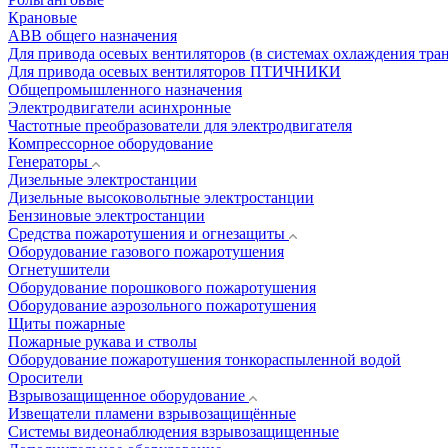
Крановые
АВВ общего назначения
Для привода осевых вентиляторов (в системах охлаждения тра
Для привода осевых вентиляторов ПТИЧНИКИ
Общепромышленного назначения
Электродвигатели асинхронные
Частотные преобразователи для электродвигателя
Компрессорное оборудование
Генераторы
Дизельные электростанции
Дизельные высоковольтные электростанции
Бензиновые электростанции
Средства пожаротушения и огнезащиты
Оборудование газового пожаротушения
Огнетушители
Оборудование порошкового пожаротушения
Оборудование аэрозольного пожаротушения
Щиты пожарные
Пожарные рукава и стволы
Оборудование пожаротушения тонкораспыленной водой
Оросители
Взрывозащищенное оборудование
Извещатели пламени взрывозащищённые
Системы видеонаблюдения взрывозащищенные