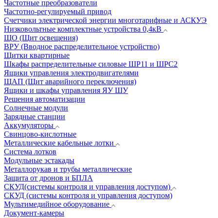
Частотные преобразователи
Частотно-регулируемый привод
Счетчики электрической энергии многотарифные и АСКУЭ
Низковольтные комплектные устройства 0,4кВ
ЩО (Щит освещения)
ВРУ (Вводное распределительное устройство)
Щитки квартирные
Шкафы распределительные силовые ШР11 и ШРС2
Ящики управления электродвигателями
ЩАП (Щит аварийного переключения)
Ящики и шкафы управления ЯУ ШУ
Решения автоматизации
Солнечные модули
Зарядные станции
Аккумуляторы
Свинцово-кислотные
Металлические кабельные лотки
Система лотков
Модульные эстакады
Металлорукав и трубы металлические
Защита от дронов и БПЛА
СКУД(системы контроля и управления доступом)
СКУД (системы контроля и управления доступом)
Мультимедийное оборудование
Документ-камеры