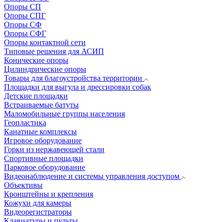
Опоры СП
Опоры СПГ
Опоры СФ
Опоры СФГ
Опоры контактной сети
Типовые решения для АСИП
Конические опоры
Цилиндрические опоры
Товары для благоустройства территории
Площадки для выгула и дрессировки собак
Детские площадки
Встраиваемые батуты
Маломобильные группы населения
Геопластика
Канатные комплексы
Игровое оборудование
Горки из нержавеющей стали
Спортивные площадки
Парковое оборудование
Видеонаблюдение и системы управления доступом
Объективы
Кронштейны и крепления
Кожухи для камеры
Видеорегистраторы
Клавиатуры и пульты