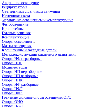
Аварийное освещение
Рециркуляторы
Светильники с датчиком движения
Источники света
Управление освещением и комплектующие
Фитоосвещение
Кронштейны
Готовые решения
Комплектующие
Опоры освещения
Мачты освещения
Кронштейны и закладные детали
Металлоконструкции различного назначения
Опоры НФ неразборные
Опоры НПГ
Молниеотводы
Опоры НП неразборные
Опоры НП разборные
Опоры НПК
Опоры НФ разборные
Опоры НФГ
Опоры НФК
Граненые силовые опоры освещения ОГС
Опоры ОНО
Опоры П-ФГ