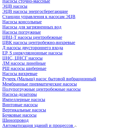
Насосы сточно-массные
ЭЦВ насосы
ЭЦВ насосы энергосберегающие
Станции управления к насосам ЭЦВ
Насосы консольные
Насосы для загрязненных вод
Насосы погружные
ЦВЦ-Т насосы центробежные
ЦВК насосы центробежно-вихревые
Д насосы двустороннего входа
EP, S циркуляционные насосы
ЦНС, ЦНСГ насосы
ЛМ насосы линейные
РШ насосы шиберные
Насосы вихревые
Ручеек (Малыш) насос бытовой вибрационный
Мембранные пневматические насосы
Полупогружные центробежные насосы
Насосы-дозаторы
Импеллерные насосы
Винтовые насосы
Вертикальные насосы
Бочковые насосы
Шинопровод
Автоматизация зданий и процессов