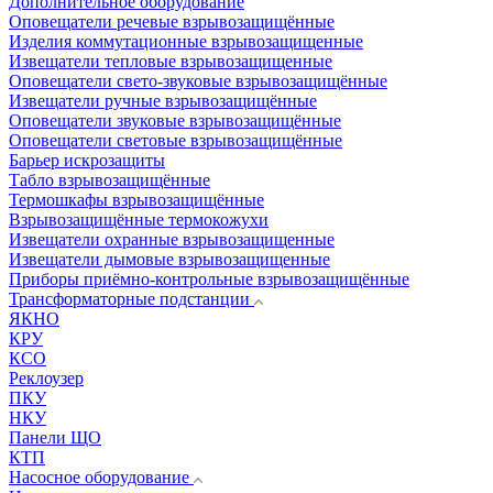
Дополнительное оборудование
Оповещатели речевые взрывозащищённые
Изделия коммутационные взрывозащищенные
Извещатели тепловые взрывозащищенные
Оповещатели свето-звуковые взрывозащищённые
Извещатели ручные взрывозащищённые
Оповещатели звуковые взрывозащищённые
Оповещатели световые взрывозащищённые
Барьер искрозащиты
Табло взрывозащищённые
Термошкафы взрывозащищённые
Взрывозащищённые термокожухи
Извещатели охранные взрывозащищенные
Извещатели дымовые взрывозащищенные
Приборы приёмно-контрольные взрывозащищённые
Трансформаторные подстанции
ЯКНО
КРУ
КСО
Реклоузер
ПКУ
НКУ
Панели ЩО
КТП
Насосное оборудование