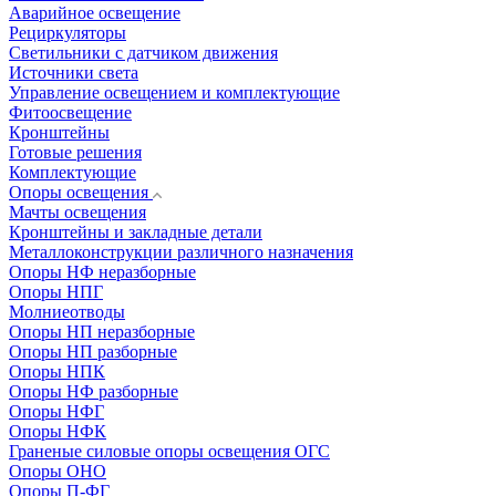
Аварийное освещение
Рециркуляторы
Светильники с датчиком движения
Источники света
Управление освещением и комплектующие
Фитоосвещение
Кронштейны
Готовые решения
Комплектующие
Опоры освещения
Мачты освещения
Кронштейны и закладные детали
Металлоконструкции различного назначения
Опоры НФ неразборные
Опоры НПГ
Молниеотводы
Опоры НП неразборные
Опоры НП разборные
Опоры НПК
Опоры НФ разборные
Опоры НФГ
Опоры НФК
Граненые силовые опоры освещения ОГС
Опоры ОНО
Опоры П-ФГ