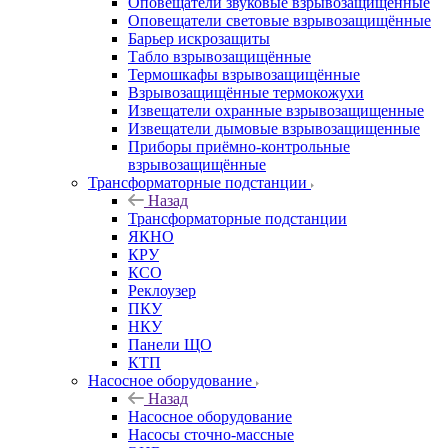
Оповещатели звуковые взрывозащищённые
Оповещатели световые взрывозащищённые
Барьер искрозащиты
Табло взрывозащищённые
Термошкафы взрывозащищённые
Взрывозащищённые термокожухи
Извещатели охранные взрывозащищенные
Извещатели дымовые взрывозащищенные
Приборы приёмно-контрольные
взрывозащищённые
Трансформаторные подстанции
Назад
Трансформаторные подстанции
ЯКНО
КРУ
КСО
Реклоузер
ПКУ
НКУ
Панели ЩО
КТП
Насосное оборудование
Назад
Насосное оборудование
Насосы сточно-массные