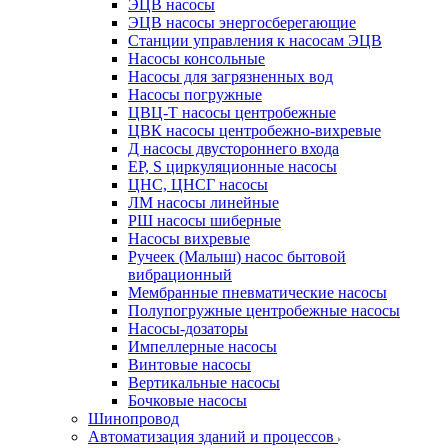
ЭЦВ насосы
ЭЦВ насосы энергосберегающие
Станции управления к насосам ЭЦВ
Насосы консольные
Насосы для загрязненных вод
Насосы погружные
ЦВЦ-Т насосы центробежные
ЦВК насосы центробежно-вихревые
Д насосы двустороннего входа
EP, S циркуляционные насосы
ЦНС, ЦНСГ насосы
ЛМ насосы линейные
РШ насосы шиберные
Насосы вихревые
Ручеек (Малыш) насос бытовой
вибрационный
Мембранные пневматические насосы
Полупогружные центробежные насосы
Насосы-дозаторы
Импеллерные насосы
Винтовые насосы
Вертикальные насосы
Бочковые насосы
Шинопровод
Автоматизация зданий и процессов