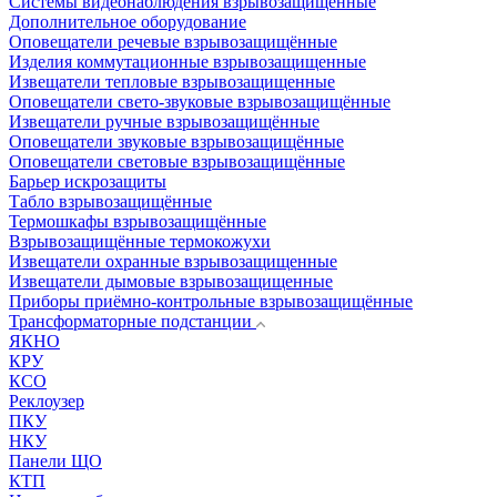
Системы видеонаблюдения взрывозащищенные
Дополнительное оборудование
Оповещатели речевые взрывозащищённые
Изделия коммутационные взрывозащищенные
Извещатели тепловые взрывозащищенные
Оповещатели свето-звуковые взрывозащищённые
Извещатели ручные взрывозащищённые
Оповещатели звуковые взрывозащищённые
Оповещатели световые взрывозащищённые
Барьер искрозащиты
Табло взрывозащищённые
Термошкафы взрывозащищённые
Взрывозащищённые термокожухи
Извещатели охранные взрывозащищенные
Извещатели дымовые взрывозащищенные
Приборы приёмно-контрольные взрывозащищённые
Трансформаторные подстанции
ЯКНО
КРУ
КСО
Реклоузер
ПКУ
НКУ
Панели ЩО
КТП