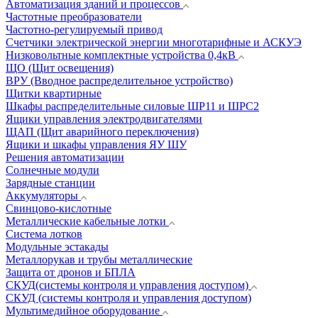
Автоматизация зданий и процессов
Частотные преобразователи
Частотно-регулируемый привод
Счетчики электрической энергии многотарифные и АСКУЭ
Низковольтные комплектные устройства 0,4кВ
ЩО (Щит освещения)
ВРУ (Вводное распределительное устройство)
Щитки квартирные
Шкафы распределительные силовые ШР11 и ШРС2
Ящики управления электродвигателями
ЩАП (Щит аварийного переключения)
Ящики и шкафы управления ЯУ ШУ
Решения автоматизации
Солнечные модули
Зарядные станции
Аккумуляторы
Свинцово-кислотные
Металлические кабельные лотки
Система лотков
Модульные эстакады
Металлорукав и трубы металлические
Защита от дронов и БПЛА
СКУД(системы контроля и управления доступом)
СКУД (системы контроля и управления доступом)
Мультимедийное оборудование