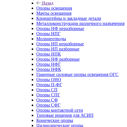
Назад
Опоры освещения
Мачты освещения
Кронштейны и закладные детали
Металлоконструкции различного назначения
Опоры НФ неразборные
Опоры НПГ
Молниеотводы
Опоры НП неразборные
Опоры НП разборные
Опоры НПК
Опоры НФ разборные
Опоры НФГ
Опоры НФК
Граненые силовые опоры освещения ОГС
Опоры ОНО
Опоры П-ФГ
Опоры СП
Опоры СПГ
Опоры СФ
Опоры СФГ
Опоры контактной сети
Типовые решения для АСИП
Конические опоры
Цилиндрические опоры