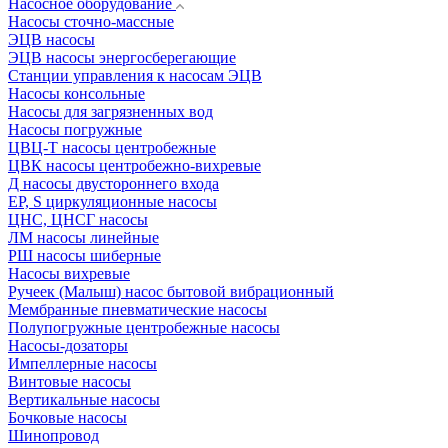
Насосное оборудование
Насосы сточно-массные
ЭЦВ насосы
ЭЦВ насосы энергосберегающие
Станции управления к насосам ЭЦВ
Насосы консольные
Насосы для загрязненных вод
Насосы погружные
ЦВЦ-Т насосы центробежные
ЦВК насосы центробежно-вихревые
Д насосы двустороннего входа
EP, S циркуляционные насосы
ЦНС, ЦНСГ насосы
ЛМ насосы линейные
РШ насосы шиберные
Насосы вихревые
Ручеек (Малыш) насос бытовой вибрационный
Мембранные пневматические насосы
Полупогружные центробежные насосы
Насосы-дозаторы
Импеллерные насосы
Винтовые насосы
Вертикальные насосы
Бочковые насосы
Шинопровод