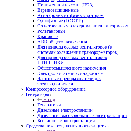
Пониженной высоты (IP23)
Взрывозащищенные
Асинхронные с фазным ротором
Однофазные (ГОСТ Р)
Со встроенным электромагнитным тормозом
Рольганговые
Крановые
АВВ общего назначения
Для привода осевых вентиляторов (в
системах охлаждения трансформаторов)
Для привода осевых вентиляторов
ПТИЧНИКИ
Общепромышленного назначения
Электродвигатели асинхронные
Частотные преобразователи для
электродвигателя
Компрессорное оборудование
Генераторы
Назад
Генераторы
Дизельные электростанции
Дизельные высоковольтные электростанции
Бензиновые электростанции
Средства пожаротушения и огнезащиты