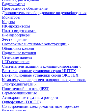
Видеокамеры
Программное обеспечение
Дополнительное оборудование видеонаблюдения
Мониторы
Кодеры
ИК-прожекторы
Платы видеозахвата
IP-видеосерверы
Жесткие диски
Потолочные и стеновые конструкции
Облицовка колонн
Подвесные потолки
Стеновые панели
LED-освещение
Системы вентиляции и кондиционирования
Вентиляционные установки серии ИНТЕХ
Вентиляционные установки серии ЭКОТЕХ
Комплектующие для вентиляционных установок
Электродвигатели
Пониженной высоты (IP23)
Взрывозащищенные
Асинхронные с фазным ротором
Однофазные (ГОСТ Р)
Со встроенным электромагнитным тормозом
Рольганговые