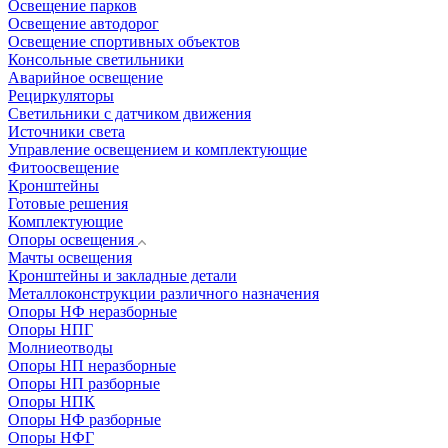
Освещение парков
Освещение автодорог
Освещение спортивных объектов
Консольные светильники
Аварийное освещение
Рециркуляторы
Светильники с датчиком движения
Источники света
Управление освещением и комплектующие
Фитоосвещение
Кронштейны
Готовые решения
Комплектующие
Опоры освещения
Мачты освещения
Кронштейны и закладные детали
Металлоконструкции различного назначения
Опоры НФ неразборные
Опоры НПГ
Молниеотводы
Опоры НП неразборные
Опоры НП разборные
Опоры НПК
Опоры НФ разборные
Опоры НФГ