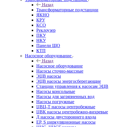
Назад
Трансформаторные подстанции
ЯКНО
КРУ
КСО
Реклоузер
ПКУ
НКУ
Панели ЩО
КТП
Насосное оборудование
Назад
Насосное оборудование
Насосы сточно-массные
ЭЦВ насосы
ЭЦВ насосы энергосберегающие
Станции управления к насосам ЭЦВ
Насосы консольные
Насосы для загрязненных вод
Насосы погружные
ЦВЦ-Т насосы центробежные
ЦВК насосы центробежно-вихревые
Д насосы двустороннего входа
EP, S циркуляционные насосы