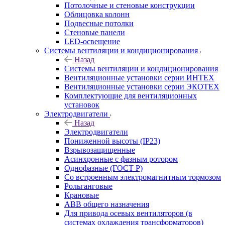
Потолочные и стеновые конструкции
Облицовка колонн
Подвесные потолки
Стеновые панели
LED-освещение
Системы вентиляции и кондиционирования
Назад
Системы вентиляции и кондиционирования
Вентиляционные установки серии ИНТЕХ
Вентиляционные установки серии ЭКОТЕХ
Комплектующие для вентиляционных
установок
Электродвигатели
Назад
Электродвигатели
Пониженной высоты (IP23)
Взрывозащищенные
Асинхронные с фазным ротором
Однофазные (ГОСТ Р)
Со встроенным электромагнитным тормозом
Рольганговые
Крановые
АВВ общего назначения
Для привода осевых вентиляторов (в
системах охлаждения трансформаторов)