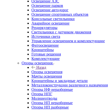
Освещение АЗС
Освещение парков
Освещение автодорог
Освещение спортивных объектов
Консольные светильники
Аварийное освещение
Рециркуляторы
Светильники с датчиком движения
Источники света
Управление освещением и комплектующие
Фитоосвещение
Кронштейны
Готовые решения
Комплектующие
Опоры освещения
Назад
Опоры освещения
Мачты освещения
Кронштейны и закладные детали
Металлоконструкции различного назначения
Опоры НФ неразборные
Опоры НПГ
Молниеотводы
Опоры НП неразборные
Опоры НП разборные