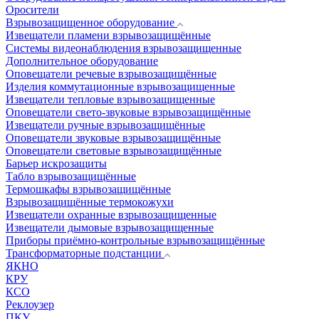
Оросители
Взрывозащищенное оборудование
Извещатели пламени взрывозащищённые
Системы видеонаблюдения взрывозащищенные
Дополнительное оборудование
Оповещатели речевые взрывозащищённые
Изделия коммутационные взрывозащищенные
Извещатели тепловые взрывозащищенные
Оповещатели свето-звуковые взрывозащищённые
Извещатели ручные взрывозащищённые
Оповещатели звуковые взрывозащищённые
Оповещатели световые взрывозащищённые
Барьер искрозащиты
Табло взрывозащищённые
Термошкафы взрывозащищённые
Взрывозащищённые термокожухи
Извещатели охранные взрывозащищенные
Извещатели дымовые взрывозащищенные
Приборы приёмно-контрольные взрывозащищённые
Трансформаторные подстанции
ЯКНО
КРУ
КСО
Реклоузер
ПКУ