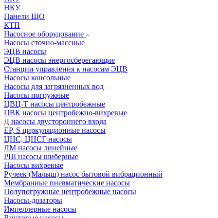
НКУ
Панели ЩО
КТП
Насосное оборудование
Насосы сточно-массные
ЭЦВ насосы
ЭЦВ насосы энергосберегающие
Станции управления к насосам ЭЦВ
Насосы консольные
Насосы для загрязненных вод
Насосы погружные
ЦВЦ-Т насосы центробежные
ЦВК насосы центробежно-вихревые
Д насосы двустороннего входа
EP, S циркуляционные насосы
ЦНС, ЦНСГ насосы
ЛМ насосы линейные
РШ насосы шиберные
Насосы вихревые
Ручеек (Малыш) насос бытовой вибрационный
Мембранные пневматические насосы
Полупогружные центробежные насосы
Насосы-дозаторы
Импеллерные насосы
Винтовые насосы