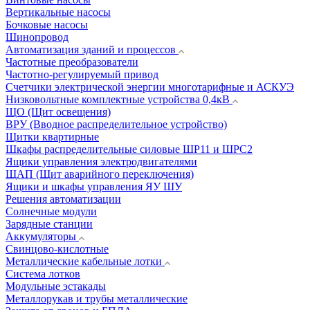
Вертикальные насосы
Бочковые насосы
Шинопровод
Автоматизация зданий и процессов
Частотные преобразователи
Частотно-регулируемый привод
Счетчики электрической энергии многотарифные и АСКУЭ
Низковольтные комплектные устройства 0,4кВ
ЩО (Щит освещения)
ВРУ (Вводное распределительное устройство)
Щитки квартирные
Шкафы распределительные силовые ШР11 и ШРС2
Ящики управления электродвигателями
ЩАП (Щит аварийного переключения)
Ящики и шкафы управления ЯУ ШУ
Решения автоматизации
Солнечные модули
Зарядные станции
Аккумуляторы
Свинцово-кислотные
Металлические кабельные лотки
Система лотков
Модульные эстакады
Металлорукав и трубы металлические