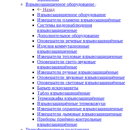
Взрывозащищенное оборудование
Назад
Взрывозащищенное оборудование
Извещатели пламени взрывозащищённые
Системы видеонаблюдения
взрывозащищенные
Дополнительное оборудование
Оповещатели речевые взрывозащищённые
Изделия коммутационные
взрывозащищенные
Извещатели тепловые взрывозащищенные
Оповещатели свето-звуковые
взрывозащищённые
Извещатели ручные взрывозащищённые
Оповещатели звуковые взрывозащищённые
Оповещатели световые взрывозащищённые
Барьер искрозащиты
Табло взрывозащищённые
Термошкафы взрывозащищённые
Взрывозащищённые термокожухи
Извещатели охранные взрывозащищенные
Извещатели дымовые взрывозащищенные
Приборы приёмно-контрольные
взрывозащищённые
Трансформаторные подстанции