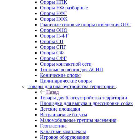
Опоры НПК
Опоры НФ разборные
Опоры НФГ
Опоры НФК
Граненые силовые опоры освещения ОГС
Опоры ОНО
Опоры П-ФГ
Опоры СП
Опоры СПГ
Опоры СФ
Опоры СФГ
Опоры контактной сети
Типовые решения для АСИП
Конические опоры
Цилиндрические опоры
Товары для благоустройства территории
Назад
Товары для благоустройства территории
Площадки для выгула и дрессировки собак
Детские площадки
Встраиваемые батуты
Маломобильные группы населения
Геопластика
Канатные комплексы
Игровое оборудование