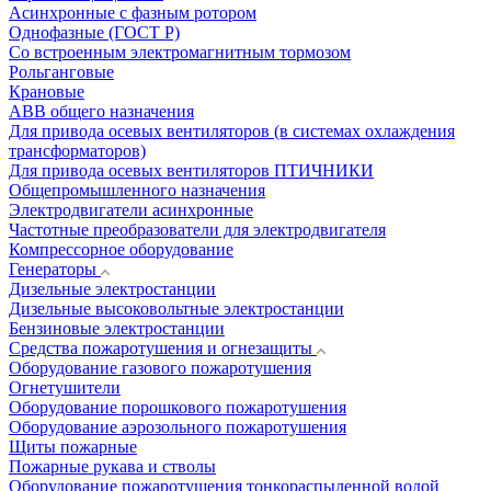
Асинхронные с фазным ротором
Однофазные (ГОСТ Р)
Со встроенным электромагнитным тормозом
Рольганговые
Крановые
АВВ общего назначения
Для привода осевых вентиляторов (в системах охлаждения
трансформаторов)
Для привода осевых вентиляторов ПТИЧНИКИ
Общепромышленного назначения
Электродвигатели асинхронные
Частотные преобразователи для электродвигателя
Компрессорное оборудование
Генераторы
Дизельные электростанции
Дизельные высоковольтные электростанции
Бензиновые электростанции
Средства пожаротушения и огнезащиты
Оборудование газового пожаротушения
Огнетушители
Оборудование порошкового пожаротушения
Оборудование аэрозольного пожаротушения
Щиты пожарные
Пожарные рукава и стволы
Оборудование пожаротушения тонкораспыленной водой