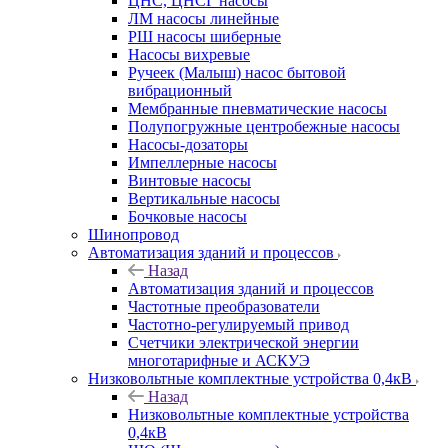
ЦНС, ЦНСГ насосы
ЛМ насосы линейные
РШ насосы шиберные
Насосы вихревые
Ручеек (Малыш) насос бытовой
вибрационный
Мембранные пневматические насосы
Полупогружные центробежные насосы
Насосы-дозаторы
Импеллерные насосы
Винтовые насосы
Вертикальные насосы
Бочковые насосы
Шинопровод
Автоматизация зданий и процессов
Назад
Автоматизация зданий и процессов
Частотные преобразователи
Частотно-регулируемый привод
Счетчики электрической энергии
многотарифные и АСКУЭ
Низковольтные комплектные устройства 0,4кВ
Назад
Низковольтные комплектные устройства
0,4кВ