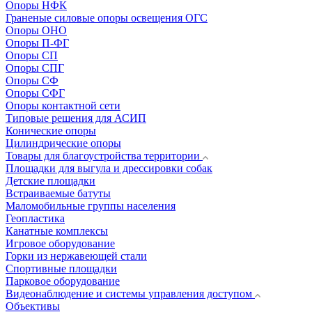
Опоры НФК
Граненые силовые опоры освещения ОГС
Опоры ОНО
Опоры П-ФГ
Опоры СП
Опоры СПГ
Опоры СФ
Опоры СФГ
Опоры контактной сети
Типовые решения для АСИП
Конические опоры
Цилиндрические опоры
Товары для благоустройства территории
Площадки для выгула и дрессировки собак
Детские площадки
Встраиваемые батуты
Маломобильные группы населения
Геопластика
Канатные комплексы
Игровое оборудование
Горки из нержавеющей стали
Спортивные площадки
Парковое оборудование
Видеонаблюдение и системы управления доступом
Объективы