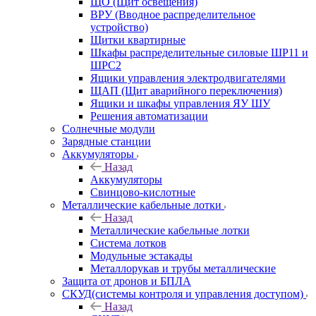
ЩО (Щит освещения)
ВРУ (Вводное распределительное
устройство)
Щитки квартирные
Шкафы распределительные силовые ШР11 и
ШРС2
Ящики управления электродвигателями
ЩАП (Щит аварийного переключения)
Ящики и шкафы управления ЯУ ШУ
Решения автоматизации
Солнечные модули
Зарядные станции
Аккумуляторы
Назад
Аккумуляторы
Свинцово-кислотные
Металлические кабельные лотки
Назад
Металлические кабельные лотки
Система лотков
Модульные эстакады
Металлорукав и трубы металлические
Защита от дронов и БПЛА
СКУД(системы контроля и управления доступом)
Назад