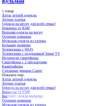
Кульман
1 товар
Хиты летней одежды
Летние платья
Одежда на весну для всей семьи!
Новинки от KMI
Верхняя одежда на весну
Осенние новинки
Мужская одежда из хлопка
Большие размеры
Телевизоры с Wi-Fi
Телевизоры с поддержкой Smart TV
Недорогие смартфоны
Смартфоны с 2 sim-картами
Камерофоны
Стильные диваны Castor
Показать еще
Хиты летней одежды
Летние платья
Одежда на весну для всей семьи!
Освещение
Новинки от KMI
Освещение
Освещение
Освещение
СТРОИТЕЛЬНЫЙ ГИПЕРМАРКЕТ «ЛЕРУА
Верхняя одежда на весну
Здания префектуры ТиНАО
Калужский завод путевых машин и гидроприводов
МЕРЛЕН»
Железнодорожный вокзал Арзамас-1
Осенние новинки
Мужская одежда из хлопка