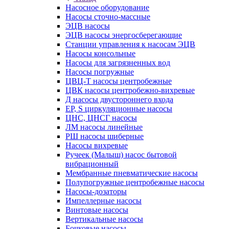
Насосное оборудование
Насосы сточно-массные
ЭЦВ насосы
ЭЦВ насосы энергосберегающие
Станции управления к насосам ЭЦВ
Насосы консольные
Насосы для загрязненных вод
Насосы погружные
ЦВЦ-Т насосы центробежные
ЦВК насосы центробежно-вихревые
Д насосы двустороннего входа
EP, S циркуляционные насосы
ЦНС, ЦНСГ насосы
ЛМ насосы линейные
РШ насосы шиберные
Насосы вихревые
Ручеек (Малыш) насос бытовой
вибрационный
Мембранные пневматические насосы
Полупогружные центробежные насосы
Насосы-дозаторы
Импеллерные насосы
Винтовые насосы
Вертикальные насосы
Бочковые насосы