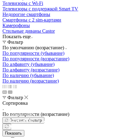
Телевизоры с Wi-Fi
Телевизоры с поддержкой Smart TV
Недорогие смартфоны
Смартфоны с 2 sim-картами
Камерофоны
Стильные диваны Castor
Показать еще
Фильтр
По умолчанию (возрастание)
По популярности (убывание)
По популярности (возрастание)
По алфавиту (убывание)
По алфавиту (возрастание)
По наличию (убывание)
По наличию (возрастание)
Фильтр
Сортировка
По популярности (возрастание)
Освещение
Освещение
Освещение
Освещение
Очистить фильтр
СТРОИТЕЛЬНЫЙ ГИПЕРМАРКЕТ «ЛЕРУА
Здания префектуры ТиНАО
Калужский завод путевых машин и гидроприводов
МЕРЛЕН»
Железнодорожный вокзал Арзамас-1
Показать