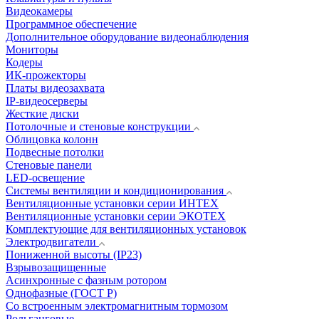
Видеокамеры
Программное обеспечение
Дополнительное оборудование видеонаблюдения
Мониторы
Кодеры
ИК-прожекторы
Платы видеозахвата
IP-видеосерверы
Жесткие диски
Потолочные и стеновые конструкции
Облицовка колонн
Подвесные потолки
Стеновые панели
LED-освещение
Системы вентиляции и кондиционирования
Вентиляционные установки серии ИНТЕХ
Вентиляционные установки серии ЭКОТЕХ
Комплектующие для вентиляционных установок
Электродвигатели
Пониженной высоты (IP23)
Взрывозащищенные
Асинхронные с фазным ротором
Однофазные (ГОСТ Р)
Со встроенным электромагнитным тормозом
Рольганговые