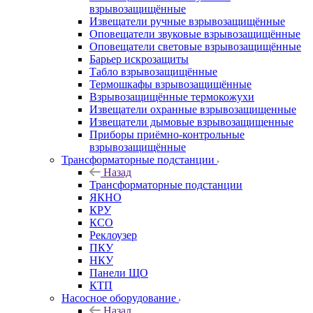
взрывозащищённые
Извещатели ручные взрывозащищённые
Оповещатели звуковые взрывозащищённые
Оповещатели световые взрывозащищённые
Барьер искрозащиты
Табло взрывозащищённые
Термошкафы взрывозащищённые
Взрывозащищённые термокожухи
Извещатели охранные взрывозащищенные
Извещатели дымовые взрывозащищенные
Приборы приёмно-контрольные
взрывозащищённые
Трансформаторные подстанции
Назад
Трансформаторные подстанции
ЯКНО
КРУ
КСО
Реклоузер
ПКУ
НКУ
Панели ЩО
КТП
Насосное оборудование
Назад