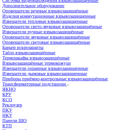
Системы видеонаблюдения взрывозащищенные
Дополнительное оборудование
Оповещатели речевые взрывозащищённые
Изделия коммутационные взрывозащищенные
Извещатели тепловые взрывозащищенные
Оповещатели свето-звуковые взрывозащищённые
Извещатели ручные взрывозащищённые
Оповещатели звуковые взрывозащищённые
Оповещатели световые взрывозащищённые
Барьер искрозащиты
Табло взрывозащищённые
Термошкафы взрывозащищённые
Взрывозащищённые термокожухи
Извещатели охранные взрывозащищенные
Извещатели дымовые взрывозащищенные
Приборы приёмно-контрольные взрывозащищённые
Трансформаторные подстанции
ЯКНО
КРУ
КСО
Реклоузер
ПКУ
НКУ
Панели ЩО
КТП