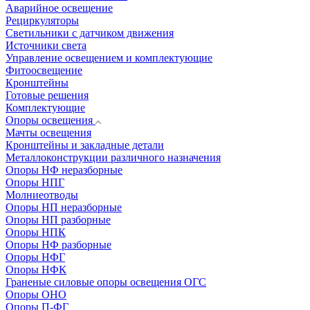
Аварийное освещение
Рециркуляторы
Светильники с датчиком движения
Источники света
Управление освещением и комплектующие
Фитоосвещение
Кронштейны
Готовые решения
Комплектующие
Опоры освещения
Мачты освещения
Кронштейны и закладные детали
Металлоконструкции различного назначения
Опоры НФ неразборные
Опоры НПГ
Молниеотводы
Опоры НП неразборные
Опоры НП разборные
Опоры НПК
Опоры НФ разборные
Опоры НФГ
Опоры НФК
Граненые силовые опоры освещения ОГС
Опоры ОНО
Опоры П-ФГ