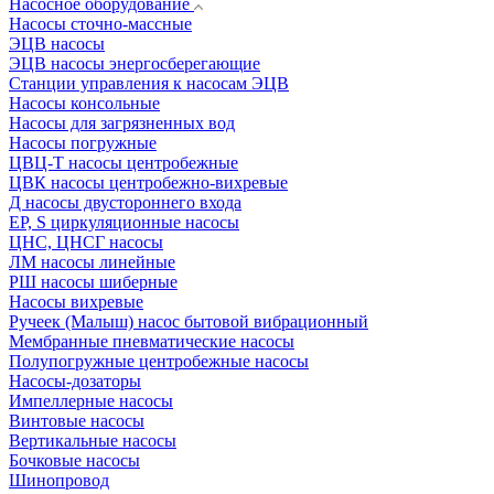
Насосное оборудование
Насосы сточно-массные
ЭЦВ насосы
ЭЦВ насосы энергосберегающие
Станции управления к насосам ЭЦВ
Насосы консольные
Насосы для загрязненных вод
Насосы погружные
ЦВЦ-Т насосы центробежные
ЦВК насосы центробежно-вихревые
Д насосы двустороннего входа
EP, S циркуляционные насосы
ЦНС, ЦНСГ насосы
ЛМ насосы линейные
РШ насосы шиберные
Насосы вихревые
Ручеек (Малыш) насос бытовой вибрационный
Мембранные пневматические насосы
Полупогружные центробежные насосы
Насосы-дозаторы
Импеллерные насосы
Винтовые насосы
Вертикальные насосы
Бочковые насосы
Шинопровод