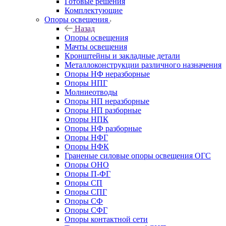
Готовые решения
Комплектующие
Опоры освещения
Назад
Опоры освещения
Мачты освещения
Кронштейны и закладные детали
Металлоконструкции различного назначения
Опоры НФ неразборные
Опоры НПГ
Молниеотводы
Опоры НП неразборные
Опоры НП разборные
Опоры НПК
Опоры НФ разборные
Опоры НФГ
Опоры НФК
Граненые силовые опоры освещения ОГС
Опоры ОНО
Опоры П-ФГ
Опоры СП
Опоры СПГ
Опоры СФ
Опоры СФГ
Опоры контактной сети