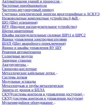
Автоматизация зданий и процессов
Частотные преобразователи
Частотно-регулируемый привод
Счетчики электрической энергии многотарифные и АСКУЭ
Низковольтные комплектные устройства 0,4кВ
ЩО (Щит освещения)
ВРУ (Вводное распределительное устройство)
Щитки квартирные
Шкафы распределительные силовые ШР11 и ШРС2
Ящики управления электродвигателями
ЩАП (Щит аварийного переключения)
Ящики и шкафы управления ЯУ ШУ
Решения автоматизации
Солнечные модули
Зарядные станции
Аккумуляторы
Свинцово-кислотные
Металлические кабельные лотки
Система лотков
Модульные эстакады
Металлорукав и трубы металлические
Защита от дронов и БПЛА
СКУД(системы контроля и управления доступом)
СКУД (системы контроля и управления доступом)
Мультимедийное оборудование