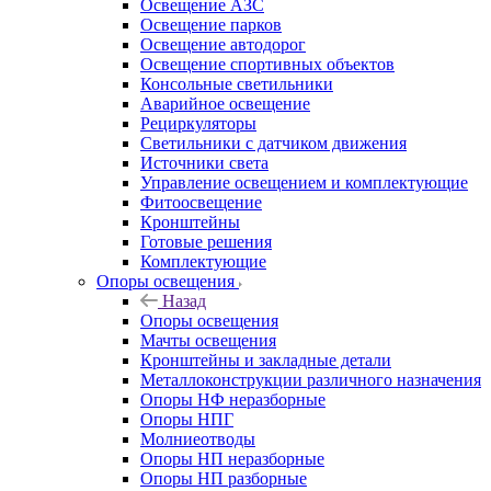
Освещение АЗС
Освещение парков
Освещение автодорог
Освещение спортивных объектов
Консольные светильники
Аварийное освещение
Рециркуляторы
Светильники с датчиком движения
Источники света
Управление освещением и комплектующие
Фитоосвещение
Кронштейны
Готовые решения
Комплектующие
Опоры освещения
Назад
Опоры освещения
Мачты освещения
Кронштейны и закладные детали
Металлоконструкции различного назначения
Опоры НФ неразборные
Опоры НПГ
Молниеотводы
Опоры НП неразборные
Опоры НП разборные