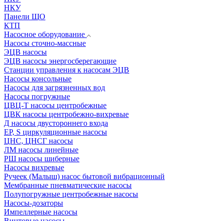
НКУ
Панели ЩО
КТП
Насосное оборудование
Насосы сточно-массные
ЭЦВ насосы
ЭЦВ насосы энергосберегающие
Станции управления к насосам ЭЦВ
Насосы консольные
Насосы для загрязненных вод
Насосы погружные
ЦВЦ-Т насосы центробежные
ЦВК насосы центробежно-вихревые
Д насосы двустороннего входа
EP, S циркуляционные насосы
ЦНС, ЦНСГ насосы
ЛМ насосы линейные
РШ насосы шиберные
Насосы вихревые
Ручеек (Малыш) насос бытовой вибрационный
Мембранные пневматические насосы
Полупогружные центробежные насосы
Насосы-дозаторы
Импеллерные насосы
Винтовые насосы