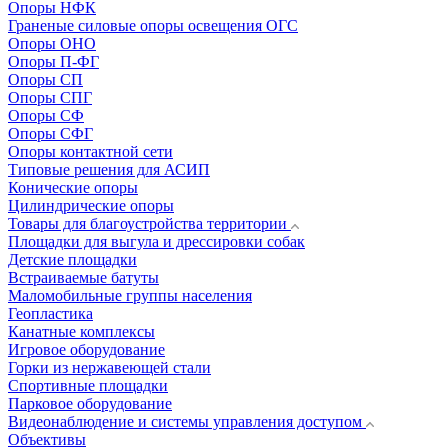
Опоры НФК
Граненые силовые опоры освещения ОГС
Опоры ОНО
Опоры П-ФГ
Опоры СП
Опоры СПГ
Опоры СФ
Опоры СФГ
Опоры контактной сети
Типовые решения для АСИП
Конические опоры
Цилиндрические опоры
Товары для благоустройства территории
Площадки для выгула и дрессировки собак
Детские площадки
Встраиваемые батуты
Маломобильные группы населения
Геопластика
Канатные комплексы
Игровое оборудование
Горки из нержавеющей стали
Спортивные площадки
Парковое оборудование
Видеонаблюдение и системы управления доступом
Объективы