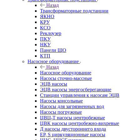
Назад
Трансформаторные подстанции
ЯКНО
КРУ
КСО
Реклоузер
ПКУ
НКУ
Панели ЩО
КТП
Насосное оборудование
Назад
Насосное оборудование
Насосы сточно-массные
ЭЦВ насосы
ЭЦВ насосы энергосберегающие
Станции управления к насосам ЭЦВ
Насосы консольные
Насосы для загрязненных вод
Насосы погружные
ЦВЦ-Т насосы центробежные
ЦВК насосы центробежно-вихревые
Д насосы двустороннего входа
EP, S циркуляционные насосы