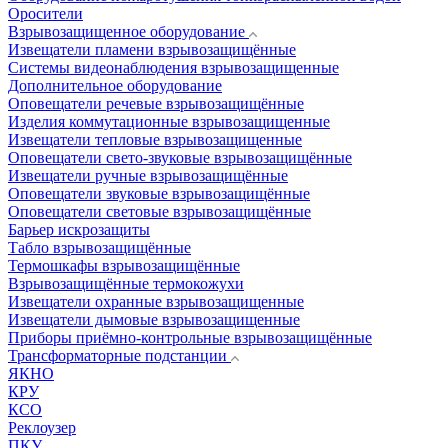
Оросители
Взрывозащищенное оборудование
Извещатели пламени взрывозащищённые
Системы видеонаблюдения взрывозащищенные
Дополнительное оборудование
Оповещатели речевые взрывозащищённые
Изделия коммутационные взрывозащищенные
Извещатели тепловые взрывозащищенные
Оповещатели свето-звуковые взрывозащищённые
Извещатели ручные взрывозащищённые
Оповещатели звуковые взрывозащищённые
Оповещатели световые взрывозащищённые
Барьер искрозащиты
Табло взрывозащищённые
Термошкафы взрывозащищённые
Взрывозащищённые термокожухи
Извещатели охранные взрывозащищенные
Извещатели дымовые взрывозащищенные
Приборы приёмно-контрольные взрывозащищённые
Трансформаторные подстанции
ЯКНО
КРУ
КСО
Реклоузер
ПКУ