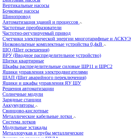
Вертикальные насосы
Бочковые насосы
Шинопровод
Автоматизация зданий и процессов
Частотные преобразователи
Частотно-регулируемый привод
Счетчики электрической энергии многотарифные и АСКУЭ
Низковольтные комплектные устройства 0,4кВ
ЩО (Щит освещения)
ВРУ (Вводное распределительное устройство)
Щитки квартирные
Шкафы распределительные силовые ШР11 и ШРС2
Ящики управления электродвигателями
ЩАП (Щит аварийного переключения)
Ящики и шкафы управления ЯУ ШУ
Решения автоматизации
Солнечные модули
Зарядные станции
Аккумуляторы
Свинцово-кислотные
Металлические кабельные лотки
Система лотков
Модульные эстакады
Металлорукав и трубы металлические