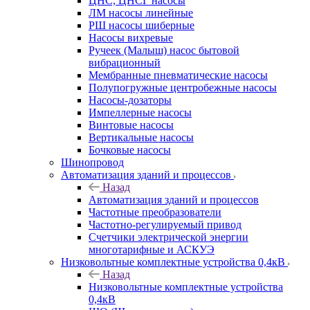
ЦНС, ЦНСГ насосы
ЛМ насосы линейные
РШ насосы шиберные
Насосы вихревые
Ручеек (Малыш) насос бытовой
вибрационный
Мембранные пневматические насосы
Полупогружные центробежные насосы
Насосы-дозаторы
Импеллерные насосы
Винтовые насосы
Вертикальные насосы
Бочковые насосы
Шинопровод
Автоматизация зданий и процессов
Назад
Автоматизация зданий и процессов
Частотные преобразователи
Частотно-регулируемый привод
Счетчики электрической энергии
многотарифные и АСКУЭ
Низковольтные комплектные устройства 0,4кВ
Назад
Низковольтные комплектные устройства
0,4кВ