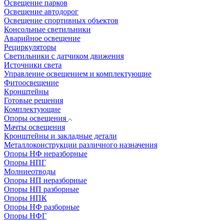
Освещение парков
Освещение автодорог
Освещение спортивных объектов
Консольные светильники
Аварийное освещение
Рециркуляторы
Светильники с датчиком движения
Источники света
Управление освещением и комплектующие
Фитоосвещение
Кронштейны
Готовые решения
Комплектующие
Опоры освещения
Мачты освещения
Кронштейны и закладные детали
Металлоконструкции различного назначения
Опоры НФ неразборные
Опоры НПГ
Молниеотводы
Опоры НП неразборные
Опоры НП разборные
Опоры НПК
Опоры НФ разборные
Опоры НФГ