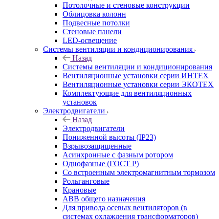
Потолочные и стеновые конструкции
Облицовка колонн
Подвесные потолки
Стеновые панели
LED-освещение
Системы вентиляции и кондиционирования
Назад
Системы вентиляции и кондиционирования
Вентиляционные установки серии ИНТЕХ
Вентиляционные установки серии ЭКОТЕХ
Комплектующие для вентиляционных
установок
Электродвигатели
Назад
Электродвигатели
Пониженной высоты (IP23)
Взрывозащищенные
Асинхронные с фазным ротором
Однофазные (ГОСТ Р)
Со встроенным электромагнитным тормозом
Рольганговые
Крановые
АВВ общего назначения
Для привода осевых вентиляторов (в
системах охлаждения трансформаторов)