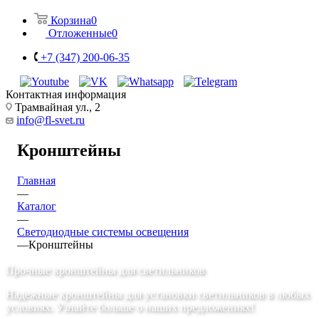
Корзина
0
Отложенные
0
+7 (347) 200-06-35
Контактная информация
Трамвайная ул., 2
info@fl-svet.ru
Кронштейны
Главная
—
Каталог
—
Светодиодные системы освещения
—
Кронштейны
Прочные кронштейны для светильников
Надежные кронштейны для установки светильников в любых
условиях. Узнайте больше о наших предложениях!