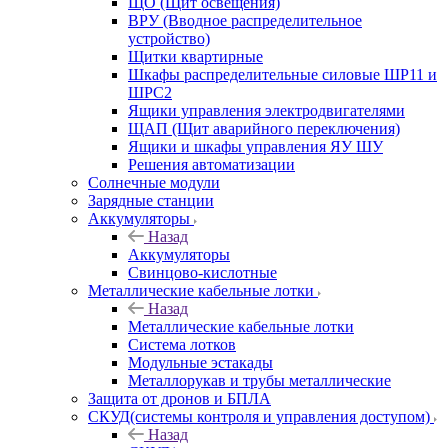
ЩО (Щит освещения)
ВРУ (Вводное распределительное
устройство)
Щитки квартирные
Шкафы распределительные силовые ШР11 и
ШРС2
Ящики управления электродвигателями
ЩАП (Щит аварийного переключения)
Ящики и шкафы управления ЯУ ШУ
Решения автоматизации
Солнечные модули
Зарядные станции
Аккумуляторы
Назад
Аккумуляторы
Свинцово-кислотные
Металлические кабельные лотки
Назад
Металлические кабельные лотки
Система лотков
Модульные эстакады
Металлорукав и трубы металлические
Защита от дронов и БПЛА
СКУД(системы контроля и управления доступом)
Назад