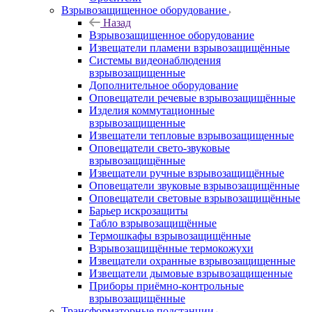
Взрывозащищенное оборудование
Назад
Взрывозащищенное оборудование
Извещатели пламени взрывозащищённые
Системы видеонаблюдения
взрывозащищенные
Дополнительное оборудование
Оповещатели речевые взрывозащищённые
Изделия коммутационные
взрывозащищенные
Извещатели тепловые взрывозащищенные
Оповещатели свето-звуковые
взрывозащищённые
Извещатели ручные взрывозащищённые
Оповещатели звуковые взрывозащищённые
Оповещатели световые взрывозащищённые
Барьер искрозащиты
Табло взрывозащищённые
Термошкафы взрывозащищённые
Взрывозащищённые термокожухи
Извещатели охранные взрывозащищенные
Извещатели дымовые взрывозащищенные
Приборы приёмно-контрольные
взрывозащищённые
Трансформаторные подстанции