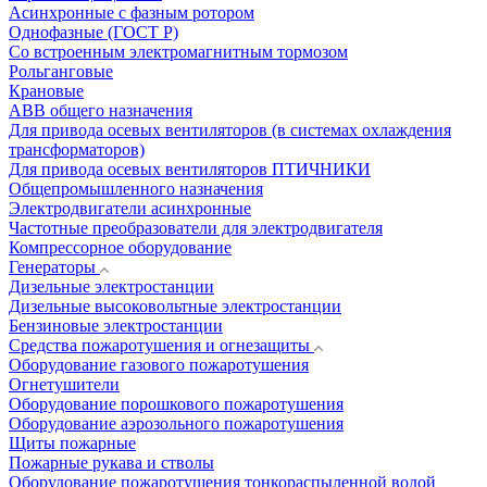
Асинхронные с фазным ротором
Однофазные (ГОСТ Р)
Со встроенным электромагнитным тормозом
Рольганговые
Крановые
АВВ общего назначения
Для привода осевых вентиляторов (в системах охлаждения
трансформаторов)
Для привода осевых вентиляторов ПТИЧНИКИ
Общепромышленного назначения
Электродвигатели асинхронные
Частотные преобразователи для электродвигателя
Компрессорное оборудование
Генераторы
Дизельные электростанции
Дизельные высоковольтные электростанции
Бензиновые электростанции
Средства пожаротушения и огнезащиты
Оборудование газового пожаротушения
Огнетушители
Оборудование порошкового пожаротушения
Оборудование аэрозольного пожаротушения
Щиты пожарные
Пожарные рукава и стволы
Оборудование пожаротушения тонкораспыленной водой