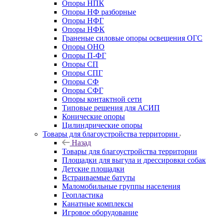
Опоры НПК
Опоры НФ разборные
Опоры НФГ
Опоры НФК
Граненые силовые опоры освещения ОГС
Опоры ОНО
Опоры П-ФГ
Опоры СП
Опоры СПГ
Опоры СФ
Опоры СФГ
Опоры контактной сети
Типовые решения для АСИП
Конические опоры
Цилиндрические опоры
Товары для благоустройства территории
Назад
Товары для благоустройства территории
Площадки для выгула и дрессировки собак
Детские площадки
Встраиваемые батуты
Маломобильные группы населения
Геопластика
Канатные комплексы
Игровое оборудование