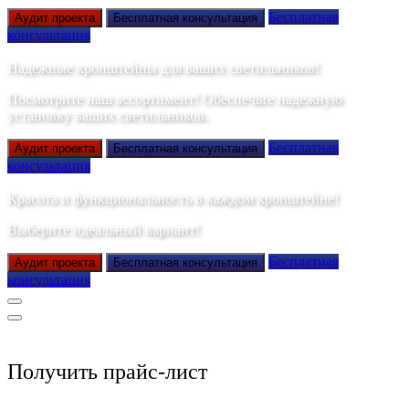
Бесплатная
Аудит проекта
Бесплатная консультация
консультация
Надежные кронштейны для ваших светильников!
Посмотрите наш ассортимент! Обеспечьте надежную
установку ваших светильников.
Бесплатная
Аудит проекта
Бесплатная консультация
консультация
Красота и функциональность в каждом кронштейне!
Выберите идеальный вариант!
Бесплатная
Аудит проекта
Бесплатная консультация
консультация
Получить прайс-лист