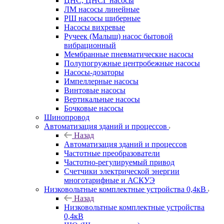
ЦНС, ЦНСГ насосы
ЛМ насосы линейные
РШ насосы шиберные
Насосы вихревые
Ручеек (Малыш) насос бытовой
вибрационный
Мембранные пневматические насосы
Полупогружные центробежные насосы
Насосы-дозаторы
Импеллерные насосы
Винтовые насосы
Вертикальные насосы
Бочковые насосы
Шинопровод
Автоматизация зданий и процессов
Назад
Автоматизация зданий и процессов
Частотные преобразователи
Частотно-регулируемый привод
Счетчики электрической энергии
многотарифные и АСКУЭ
Низковольтные комплектные устройства 0,4кВ
Назад
Низковольтные комплектные устройства
0,4кВ