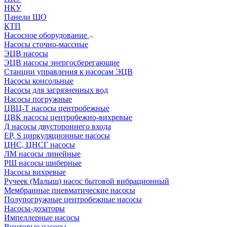
НКУ
Панели ЩО
КТП
Насосное оборудование
Насосы сточно-массные
ЭЦВ насосы
ЭЦВ насосы энергосберегающие
Станции управления к насосам ЭЦВ
Насосы консольные
Насосы для загрязненных вод
Насосы погружные
ЦВЦ-Т насосы центробежные
ЦВК насосы центробежно-вихревые
Д насосы двустороннего входа
EP, S циркуляционные насосы
ЦНС, ЦНСГ насосы
ЛМ насосы линейные
РШ насосы шиберные
Насосы вихревые
Ручеек (Малыш) насос бытовой вибрационный
Мембранные пневматические насосы
Полупогружные центробежные насосы
Насосы-дозаторы
Импеллерные насосы
Винтовые насосы