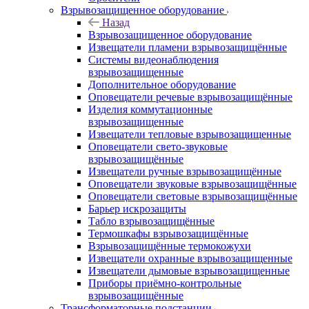
Взрывозащищенное оборудование
Назад
Взрывозащищенное оборудование
Извещатели пламени взрывозащищённые
Системы видеонаблюдения
взрывозащищенные
Дополнительное оборудование
Оповещатели речевые взрывозащищённые
Изделия коммутационные
взрывозащищенные
Извещатели тепловые взрывозащищенные
Оповещатели свето-звуковые
взрывозащищённые
Извещатели ручные взрывозащищённые
Оповещатели звуковые взрывозащищённые
Оповещатели световые взрывозащищённые
Барьер искрозащиты
Табло взрывозащищённые
Термошкафы взрывозащищённые
Взрывозащищённые термокожухи
Извещатели охранные взрывозащищенные
Извещатели дымовые взрывозащищенные
Приборы приёмно-контрольные
взрывозащищённые
Трансформаторные подстанции