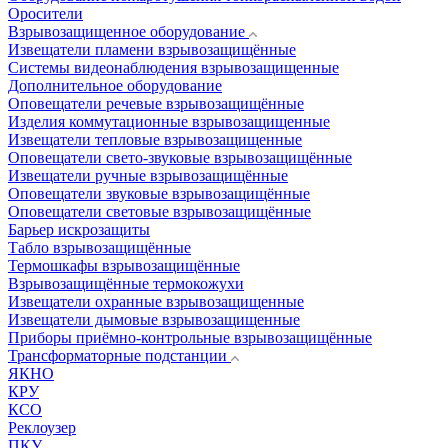
Оросители
Взрывозащищенное оборудование
Извещатели пламени взрывозащищённые
Системы видеонаблюдения взрывозащищенные
Дополнительное оборудование
Оповещатели речевые взрывозащищённые
Изделия коммутационные взрывозащищенные
Извещатели тепловые взрывозащищенные
Оповещатели свето-звуковые взрывозащищённые
Извещатели ручные взрывозащищённые
Оповещатели звуковые взрывозащищённые
Оповещатели световые взрывозащищённые
Барьер искрозащиты
Табло взрывозащищённые
Термошкафы взрывозащищённые
Взрывозащищённые термокожухи
Извещатели охранные взрывозащищенные
Извещатели дымовые взрывозащищенные
Приборы приёмно-контрольные взрывозащищённые
Трансформаторные подстанции
ЯКНО
КРУ
КСО
Реклоузер
ПКУ