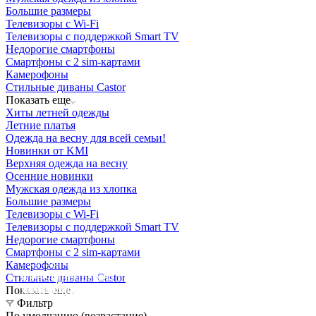
Большие размеры
Телевизоры с Wi-Fi
Телевизоры с поддержкой Smart TV
Недорогие смартфоны
Смартфоны с 2 sim-картами
Камерофоны
Стильные диваны Castor
Показать еще
Хиты летней одежды
Летние платья
Одежда на весну для всей семьи!
Новинки от KMI
Верхняя одежда на весну
Осенние новинки
Мужская одежда из хлопка
Большие размеры
Телевизоры с Wi-Fi
Телевизоры с поддержкой Smart TV
Недорогие смартфоны
Смартфоны с 2 sim-картами
Освещение
Камерофоны
Освещение
Освещение
Освещение
СТРОИТЕЛЬНЫЙ ГИПЕРМАРКЕТ «ЛЕРУА
Стильные диваны Castor
Здания префектуры ТиНАО
Калужский завод путевых машин и гидроприводов
МЕРЛЕН»
Железнодорожный вокзал Арзамас-1
Показать еще
Фильтр
По умолчанию (возрастание)