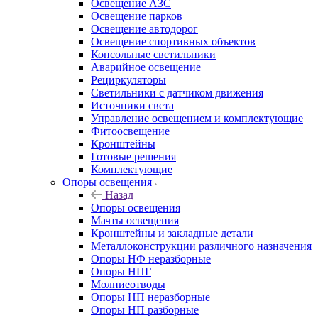
Освещение АЗС
Освещение парков
Освещение автодорог
Освещение спортивных объектов
Консольные светильники
Аварийное освещение
Рециркуляторы
Светильники с датчиком движения
Источники света
Управление освещением и комплектующие
Фитоосвещение
Кронштейны
Готовые решения
Комплектующие
Опоры освещения
Назад
Опоры освещения
Мачты освещения
Кронштейны и закладные детали
Металлоконструкции различного назначения
Опоры НФ неразборные
Опоры НПГ
Молниеотводы
Опоры НП неразборные
Опоры НП разборные