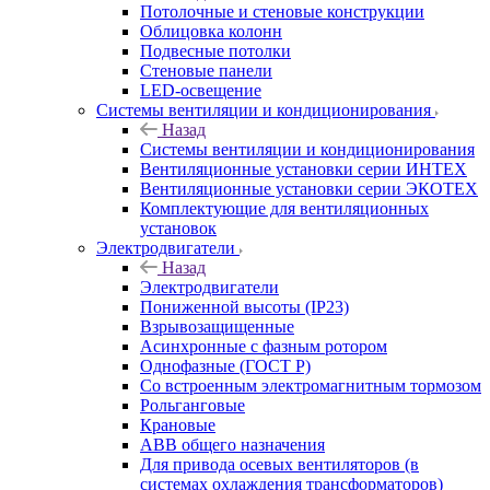
Потолочные и стеновые конструкции
Облицовка колонн
Подвесные потолки
Стеновые панели
LED-освещение
Системы вентиляции и кондиционирования
Назад
Системы вентиляции и кондиционирования
Вентиляционные установки серии ИНТЕХ
Вентиляционные установки серии ЭКОТЕХ
Комплектующие для вентиляционных
установок
Электродвигатели
Назад
Электродвигатели
Пониженной высоты (IP23)
Взрывозащищенные
Асинхронные с фазным ротором
Однофазные (ГОСТ Р)
Со встроенным электромагнитным тормозом
Рольганговые
Крановые
АВВ общего назначения
Для привода осевых вентиляторов (в
системах охлаждения трансформаторов)