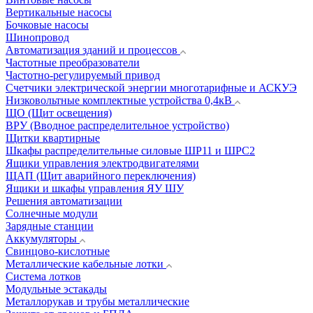
Вертикальные насосы
Бочковые насосы
Шинопровод
Автоматизация зданий и процессов
Частотные преобразователи
Частотно-регулируемый привод
Счетчики электрической энергии многотарифные и АСКУЭ
Низковольтные комплектные устройства 0,4кВ
ЩО (Щит освещения)
ВРУ (Вводное распределительное устройство)
Щитки квартирные
Шкафы распределительные силовые ШР11 и ШРС2
Ящики управления электродвигателями
ЩАП (Щит аварийного переключения)
Ящики и шкафы управления ЯУ ШУ
Решения автоматизации
Солнечные модули
Зарядные станции
Аккумуляторы
Свинцово-кислотные
Металлические кабельные лотки
Система лотков
Модульные эстакады
Металлорукав и трубы металлические