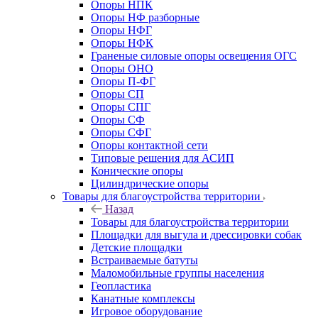
Опоры НПК
Опоры НФ разборные
Опоры НФГ
Опоры НФК
Граненые силовые опоры освещения ОГС
Опоры ОНО
Опоры П-ФГ
Опоры СП
Опоры СПГ
Опоры СФ
Опоры СФГ
Опоры контактной сети
Типовые решения для АСИП
Конические опоры
Цилиндрические опоры
Товары для благоустройства территории
Назад
Товары для благоустройства территории
Площадки для выгула и дрессировки собак
Детские площадки
Встраиваемые батуты
Маломобильные группы населения
Геопластика
Канатные комплексы
Игровое оборудование