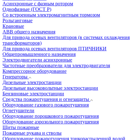
Асинхронные с фазным ротором
Однофазные (ГОСТ Р)
Со встроенным электромагнитным тормозом
Рольганговые
Крановые
АВВ общего назначения
Для привода осевых вентиляторов (в системах охлаждения
трансформаторов)
Для привода осевых вентиляторов ПТИЧНИКИ
Общепромышленного назначения
Электродвигатели асинхронные
Частотные преобразователи для электродвигателя
Компрессорное оборудование
Генераторы
Дизельные электростанции
Дизельные высоковольтные электростанции
Бензиновые электростанции
Средства пожаротушения и огнезащиты
Оборудование газового пожаротушения
Огнетушители
Оборудование порошкового пожаротушения
Оборудование аэрозольного пожаротушения
Щиты пожарные
Пожарные рукава и стволы
Оборудование пожаротушения тонкораспыленной водой