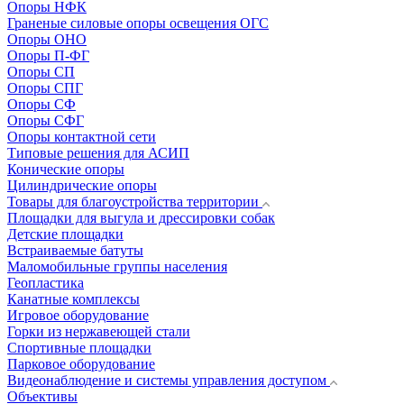
Опоры НФК
Граненые силовые опоры освещения ОГС
Опоры ОНО
Опоры П-ФГ
Опоры СП
Опоры СПГ
Опоры СФ
Опоры СФГ
Опоры контактной сети
Типовые решения для АСИП
Конические опоры
Цилиндрические опоры
Товары для благоустройства территории
Площадки для выгула и дрессировки собак
Детские площадки
Встраиваемые батуты
Маломобильные группы населения
Геопластика
Канатные комплексы
Игровое оборудование
Горки из нержавеющей стали
Спортивные площадки
Парковое оборудование
Видеонаблюдение и системы управления доступом
Объективы