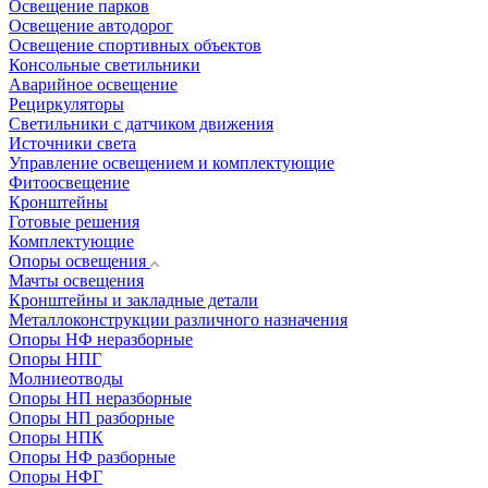
Освещение парков
Освещение автодорог
Освещение спортивных объектов
Консольные светильники
Аварийное освещение
Рециркуляторы
Светильники с датчиком движения
Источники света
Управление освещением и комплектующие
Фитоосвещение
Кронштейны
Готовые решения
Комплектующие
Опоры освещения
Мачты освещения
Кронштейны и закладные детали
Металлоконструкции различного назначения
Опоры НФ неразборные
Опоры НПГ
Молниеотводы
Опоры НП неразборные
Опоры НП разборные
Опоры НПК
Опоры НФ разборные
Опоры НФГ