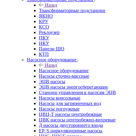
Назад
Трансформаторные подстанции
ЯКНО
КРУ
КСО
Реклоузер
ПКУ
НКУ
Панели ЩО
КТП
Насосное оборудование
Назад
Насосное оборудование
Насосы сточно-массные
ЭЦВ насосы
ЭЦВ насосы энергосберегающие
Станции управления к насосам ЭЦВ
Насосы консольные
Насосы для загрязненных вод
Насосы погружные
ЦВЦ-Т насосы центробежные
ЦВК насосы центробежно-вихревые
Д насосы двустороннего входа
EP, S циркуляционные насосы