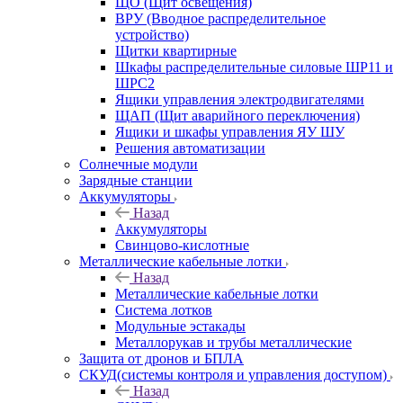
ЩО (Щит освещения)
ВРУ (Вводное распределительное
устройство)
Щитки квартирные
Шкафы распределительные силовые ШР11 и
ШРС2
Ящики управления электродвигателями
ЩАП (Щит аварийного переключения)
Ящики и шкафы управления ЯУ ШУ
Решения автоматизации
Солнечные модули
Зарядные станции
Аккумуляторы
Назад
Аккумуляторы
Свинцово-кислотные
Металлические кабельные лотки
Назад
Металлические кабельные лотки
Система лотков
Модульные эстакады
Металлорукав и трубы металлические
Защита от дронов и БПЛА
СКУД(системы контроля и управления доступом)
Назад