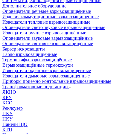
Системы видеонаблюдения взрывозащищенные
Дополнительное оборудование
Оповещатели речевые взрывозащищённые
Изделия коммутационные взрывозащищенные
Извещатели тепловые взрывозащищенные
Оповещатели свето-звуковые взрывозащищённые
Извещатели ручные взрывозащищённые
Оповещатели звуковые взрывозащищённые
Оповещатели световые взрывозащищённые
Барьер искрозащиты
Табло взрывозащищённые
Термошкафы взрывозащищённые
Взрывозащищённые термокожухи
Извещатели охранные взрывозащищенные
Извещатели дымовые взрывозащищенные
Приборы приёмно-контрольные взрывозащищённые
Трансформаторные подстанции
ЯКНО
КРУ
КСО
Реклоузер
ПКУ
НКУ
Панели ЩО
КТП