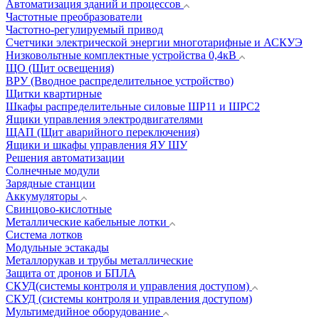
Автоматизация зданий и процессов
Частотные преобразователи
Частотно-регулируемый привод
Счетчики электрической энергии многотарифные и АСКУЭ
Низковольтные комплектные устройства 0,4кВ
ЩО (Щит освещения)
ВРУ (Вводное распределительное устройство)
Щитки квартирные
Шкафы распределительные силовые ШР11 и ШРС2
Ящики управления электродвигателями
ЩАП (Щит аварийного переключения)
Ящики и шкафы управления ЯУ ШУ
Решения автоматизации
Солнечные модули
Зарядные станции
Аккумуляторы
Свинцово-кислотные
Металлические кабельные лотки
Система лотков
Модульные эстакады
Металлорукав и трубы металлические
Защита от дронов и БПЛА
СКУД(системы контроля и управления доступом)
СКУД (системы контроля и управления доступом)
Мультимедийное оборудование