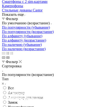
Смартфоны с 2 sim-картами
Камерофоны
Стильные диваны Castor
Показать еще
Фильтр
По умолчанию (возрастание)
По популярности (убывание)
По популярности (возрастание)
По алфавиту (убывание)
По алфавиту (возрастание)
По наличию (убывание)
По наличию (возрастание)
Фильтр
Сортировка
По популярности (возрастание)
Тип
Все
Освещение
Аксессуар
Освещение
Освещение
Освещение
СТРОИТЕЛЬНЫЙ ГИПЕРМАРКЕТ «ЛЕРУА
Аксессуар для замков
Здания префектуры ТиНАО
Калужский завод путевых машин и гидроприводов
МЕРЛЕН»
Железнодорожный вокзал Арзамас-1
Замок