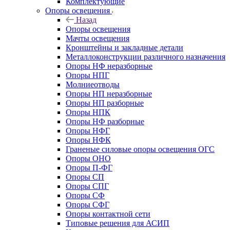
Комплектующие
Опоры освещения
Назад
Опоры освещения
Мачты освещения
Кронштейны и закладные детали
Металлоконструкции различного назначения
Опоры НФ неразборные
Опоры НПГ
Молниеотводы
Опоры НП неразборные
Опоры НП разборные
Опоры НПК
Опоры НФ разборные
Опоры НФГ
Опоры НФК
Граненые силовые опоры освещения ОГС
Опоры ОНО
Опоры П-ФГ
Опоры СП
Опоры СПГ
Опоры СФ
Опоры СФГ
Опоры контактной сети
Типовые решения для АСИП