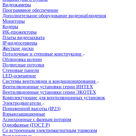
Видеокамеры
Программное обеспечение
Дополнительное оборудование видеонаблюдения
Мониторы
Кодеры
ИК-прожекторы
Платы видеозахвата
IP-видеосерверы
Жесткие диски
Потолочные и стеновые конструкции
Облицовка колонн
Подвесные потолки
Стеновые панели
LED-освещение
Системы вентиляции и кондиционирования
Вентиляционные установки серии ИНТЕХ
Вентиляционные установки серии ЭКОТЕХ
Комплектующие для вентиляционных установок
Электродвигатели
Пониженной высоты (IP23)
Взрывозащищенные
Асинхронные с фазным ротором
Однофазные (ГОСТ Р)
Со встроенным электромагнитным тормозом
Рольганговые