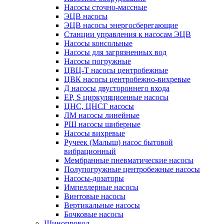
Насосы сточно-массные
ЭЦВ насосы
ЭЦВ насосы энергосберегающие
Станции управления к насосам ЭЦВ
Насосы консольные
Насосы для загрязненных вод
Насосы погружные
ЦВЦ-Т насосы центробежные
ЦВК насосы центробежно-вихревые
Д насосы двустороннего входа
EP, S циркуляционные насосы
ЦНС, ЦНСГ насосы
ЛМ насосы линейные
РШ насосы шиберные
Насосы вихревые
Ручеек (Малыш) насос бытовой
вибрационный
Мембранные пневматические насосы
Полупогружные центробежные насосы
Насосы-дозаторы
Импеллерные насосы
Винтовые насосы
Вертикальные насосы
Бочковые насосы
Шинопровод