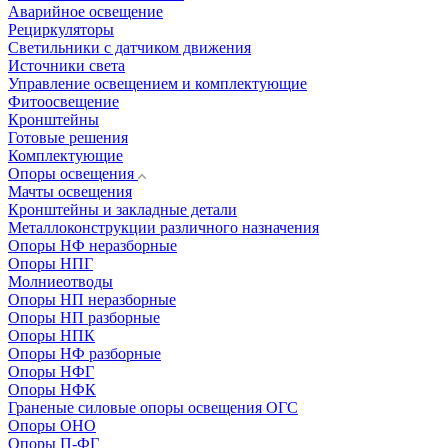
Аварийное освещение
Рециркуляторы
Светильники с датчиком движения
Источники света
Управление освещением и комплектующие
Фитоосвещение
Кронштейны
Готовые решения
Комплектующие
Опоры освещения
Мачты освещения
Кронштейны и закладные детали
Металлоконструкции различного назначения
Опоры НФ неразборные
Опоры НПГ
Молниеотводы
Опоры НП неразборные
Опоры НП разборные
Опоры НПК
Опоры НФ разборные
Опоры НФГ
Опоры НФК
Граненые силовые опоры освещения ОГС
Опоры ОНО
Опоры П-ФГ