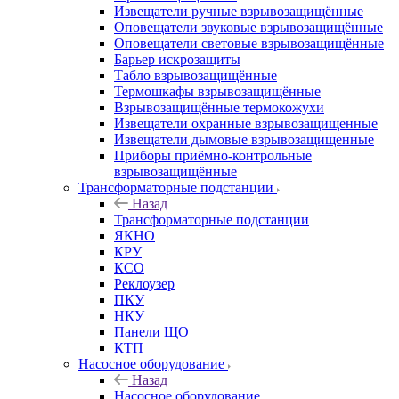
Извещатели ручные взрывозащищённые
Оповещатели звуковые взрывозащищённые
Оповещатели световые взрывозащищённые
Барьер искрозащиты
Табло взрывозащищённые
Термошкафы взрывозащищённые
Взрывозащищённые термокожухи
Извещатели охранные взрывозащищенные
Извещатели дымовые взрывозащищенные
Приборы приёмно-контрольные
взрывозащищённые
Трансформаторные подстанции
Назад
Трансформаторные подстанции
ЯКНО
КРУ
КСО
Реклоузер
ПКУ
НКУ
Панели ЩО
КТП
Насосное оборудование
Назад
Насосное оборудование