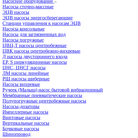
Насосное оборудование
Насосы сточно-массные
ЭЦВ насосы
ЭЦВ насосы энергосберегающие
Станции управления к насосам ЭЦВ
Насосы консольные
Насосы для загрязненных вод
Насосы погружные
ЦВЦ-Т насосы центробежные
ЦВК насосы центробежно-вихревые
Д насосы двустороннего входа
EP, S циркуляционные насосы
ЦНС, ЦНСГ насосы
ЛМ насосы линейные
РШ насосы шиберные
Насосы вихревые
Ручеек (Малыш) насос бытовой вибрационный
Мембранные пневматические насосы
Полупогружные центробежные насосы
Насосы-дозаторы
Импеллерные насосы
Винтовые насосы
Вертикальные насосы
Бочковые насосы
Шинопровод